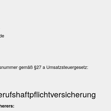
9
.de
onsnummer gemäß §27 a Umsatzsteuergesetz:
rufshaftpflichtversicherung
herers: