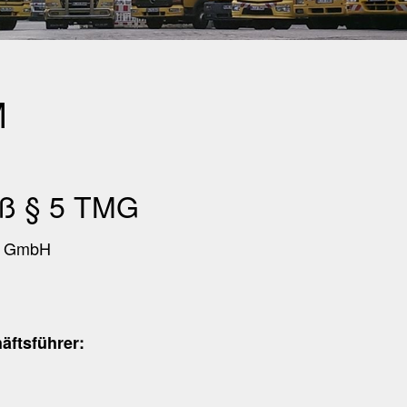
M
ß § 5 TMG
en GmbH
äftsführer: